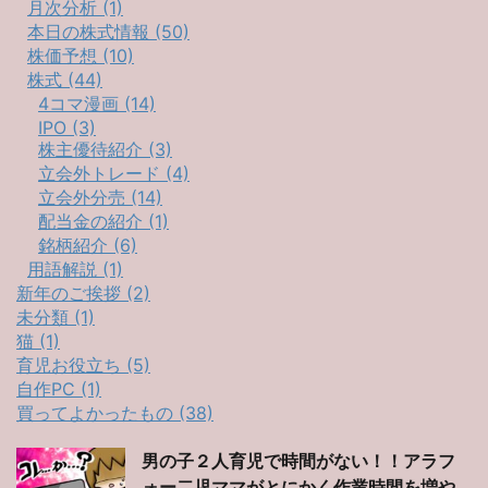
月次分析 (1)
本日の株式情報 (50)
株価予想 (10)
株式 (44)
4コマ漫画 (14)
IPO (3)
株主優待紹介 (3)
立会外トレード (4)
立会外分売 (14)
配当金の紹介 (1)
銘柄紹介 (6)
用語解説 (1)
新年のご挨拶 (2)
未分類 (1)
猫 (1)
育児お役立ち (5)
自作PC (1)
買ってよかったもの (38)
男の子２人育児で時間がない！！アラフ
ォー二児ママがとにかく作業時間を増や