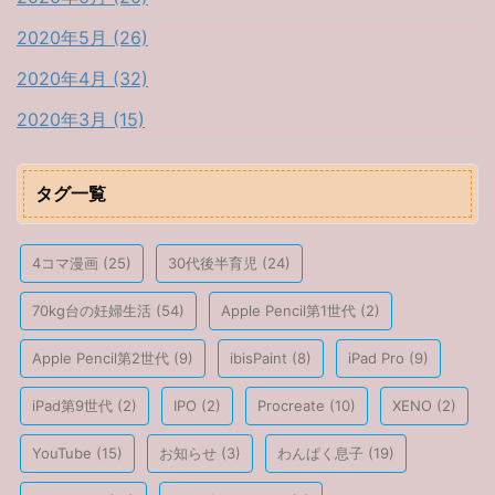
2020年5月 (26)
2020年4月 (32)
2020年3月 (15)
タグ一覧
4コマ漫画
(25)
30代後半育児
(24)
70kg台の妊婦生活
(54)
Apple Pencil第1世代
(2)
Apple Pencil第2世代
(9)
ibisPaint
(8)
iPad Pro
(9)
iPad第9世代
(2)
IPO
(2)
Procreate
(10)
XENO
(2)
YouTube
(15)
お知らせ
(3)
わんぱく息子
(19)