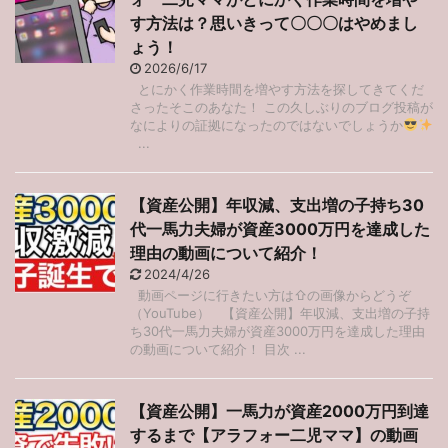
す方法は？思いきって〇〇〇はやめまし
ょう！
2026/6/17
とにかく作業時間を増やす方法を探してきてくだ
さったそこのあなた！ この久しぶりのブログ投稿が
なによりの証拠になったのではないでしょうか
...
【資産公開】年収減、支出増の子持ち30
代一馬力夫婦が資産3000万円を達成した
理由の動画について紹介！
2024/4/26
動画ページに行きたい方は⇧の画像からどうぞ
（YouTube） 【資産公開】年収減、支出増の子持
ち30代一馬力夫婦が資産3000万円を達成した理由
の動画について紹介！ 目次 ...
【資産公開】一馬力が資産2000万円到達
するまで【アラフォー二児ママ】の動画