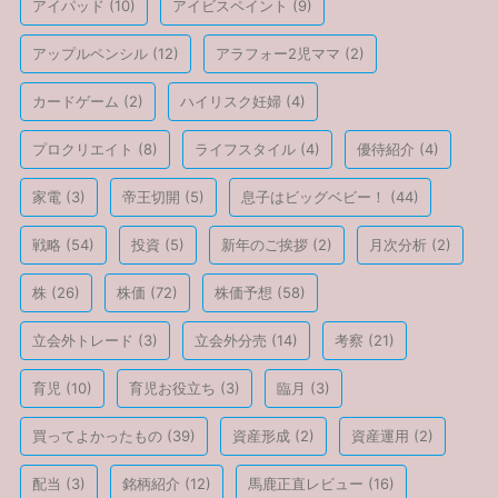
アイパッド
(10)
アイビスペイント
(9)
アップルペンシル
(12)
アラフォー2児ママ
(2)
カードゲーム
(2)
ハイリスク妊婦
(4)
プロクリエイト
(8)
ライフスタイル
(4)
優待紹介
(4)
家電
(3)
帝王切開
(5)
息子はビッグベビー！
(44)
戦略
(54)
投資
(5)
新年のご挨拶
(2)
月次分析
(2)
株
(26)
株価
(72)
株価予想
(58)
立会外トレード
(3)
立会外分売
(14)
考察
(21)
育児
(10)
育児お役立ち
(3)
臨月
(3)
買ってよかったもの
(39)
資産形成
(2)
資産運用
(2)
配当
(3)
銘柄紹介
(12)
馬鹿正直レビュー
(16)