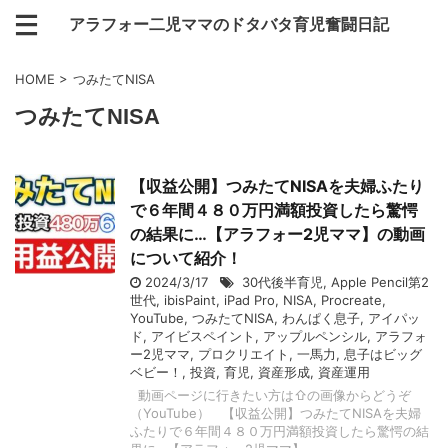
アラフォー二児ママのドタバタ育児奮闘日記
HOME
>
つみたてNISA
つみたてNISA
【収益公開】つみたてNISAを夫婦ふたり
で６年間４８０万円満額投資したら驚愕
の結果に…【アラフォー2児ママ】の動画
について紹介！
2024/3/17
30代後半育児
,
Apple Pencil第2
世代
,
ibisPaint
,
iPad Pro
,
NISA
,
Procreate
,
YouTube
,
つみたてNISA
,
わんぱく息子
,
アイパッ
ド
,
アイビスペイント
,
アップルペンシル
,
アラフォ
ー2児ママ
,
プロクリエイト
,
一馬力
,
息子はビッグ
ベビー！
,
投資
,
育児
,
資産形成
,
資産運用
動画ページに行きたい方は⇧の画像からどうぞ
（YouTube） 【収益公開】つみたてNISAを夫婦
ふたりで６年間４８０万円満額投資したら驚愕の結