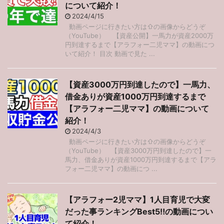
について紹介！
2024/4/15
動画ページに行きたい方は⇧の画像からどうぞ
（YouTube） 【資産公開】一馬力が資産2000万
円到達するまで【アラフォー二児ママ】の動画につ
いて紹介！ 目次 動画で見た ...
【資産3000万円到達したので】一馬力、
借金ありが資産1000万円到達するまで
【アラフォー二児ママ】の動画について
紹介！
2024/4/3
動画ページに行きたい方は⇧の画像からどうぞ
（YouTube） 【資産3000万円到達したので】一
馬力、借金ありが資産1000万円到達するまで【アラ
フォー二児ママ】の動画につ ...
【アラフォー2児ママ】1人目育児で大変
だった事ランキングBest5‼︎の動画につい
て紹介！