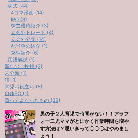
株式 (44)
4コマ漫画 (14)
IPO (3)
株主優待紹介 (3)
立会外トレード (4)
立会外分売 (14)
配当金の紹介 (1)
銘柄紹介 (6)
用語解説 (1)
新年のご挨拶 (2)
未分類 (1)
猫 (1)
育児お役立ち (5)
自作PC (1)
買ってよかったもの (38)
男の子２人育児で時間がない！！アラフ
ォー二児ママがとにかく作業時間を増や
す方法は？思いきって〇〇〇はやめまし
ょう！