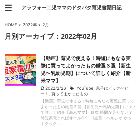
アラフォー二児ママのドタバタ育児奮闘日記
HOME
>
2022年
>
2月
月別アーカイブ：2022年02月
【動画】育児で使える！時短にもなる実
際に買ってよかったもの厳選３選【新生
児〜乳幼児期】について詳しく紹介【新
米ママ】
2022/2/26
YouTube
,
息子はビッグベビ
ー！
,
買ってよかったもの
【動画】育児で使える！時短にもなる実際に買って
よかったもの厳選３選 【新生児〜乳幼児期】につい
て詳しく紹介【新米ママ】 目次 時間が足りない？
時短家電すればオールOK！ 1点目・ヘルシオ ホッ
トクック ...