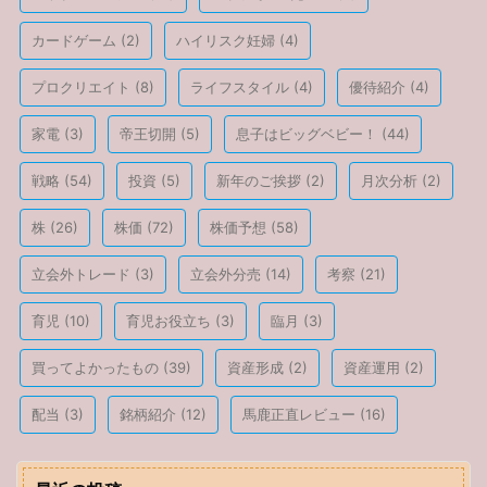
カードゲーム
(2)
ハイリスク妊婦
(4)
プロクリエイト
(8)
ライフスタイル
(4)
優待紹介
(4)
家電
(3)
帝王切開
(5)
息子はビッグベビー！
(44)
戦略
(54)
投資
(5)
新年のご挨拶
(2)
月次分析
(2)
株
(26)
株価
(72)
株価予想
(58)
立会外トレード
(3)
立会外分売
(14)
考察
(21)
育児
(10)
育児お役立ち
(3)
臨月
(3)
買ってよかったもの
(39)
資産形成
(2)
資産運用
(2)
配当
(3)
銘柄紹介
(12)
馬鹿正直レビュー
(16)