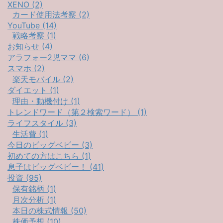
XENO (2)
カード使用法考察 (2)
YouTube (14)
戦略考察 (1)
お知らせ (4)
アラフォー2児ママ (6)
スマホ (2)
楽天モバイル (2)
ダイエット (1)
理由・動機付け (1)
トレンドワード（第２検索ワード） (1)
ライフスタイル (3)
生活費 (1)
今日のビッグベビー (3)
初めての方はこちら (1)
息子はビッグベビー！ (41)
投資 (95)
保有銘柄 (1)
月次分析 (1)
本日の株式情報 (50)
株価予想 (10)