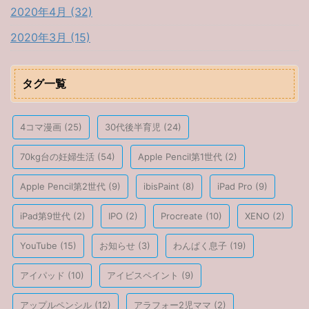
2020年4月 (32)
2020年3月 (15)
タグ一覧
4コマ漫画
(25)
30代後半育児
(24)
70kg台の妊婦生活
(54)
Apple Pencil第1世代
(2)
Apple Pencil第2世代
(9)
ibisPaint
(8)
iPad Pro
(9)
iPad第9世代
(2)
IPO
(2)
Procreate
(10)
XENO
(2)
YouTube
(15)
お知らせ
(3)
わんぱく息子
(19)
アイパッド
(10)
アイビスペイント
(9)
アップルペンシル
(12)
アラフォー2児ママ
(2)