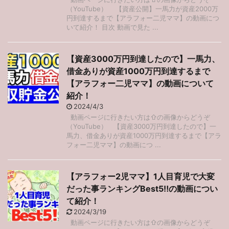
（YouTube） 【資産公開】一馬力が資産2000万
円到達するまで【アラフォー二児ママ】の動画につ
いて紹介！ 目次 動画で見た ...
【資産3000万円到達したので】一馬力、
借金ありが資産1000万円到達するまで
【アラフォー二児ママ】の動画について
紹介！
2024/4/3
動画ページに行きたい方は⇧の画像からどうぞ
（YouTube） 【資産3000万円到達したので】一
馬力、借金ありが資産1000万円到達するまで【アラ
フォー二児ママ】の動画につ ...
【アラフォー2児ママ】1人目育児で大変
だった事ランキングBest5‼︎の動画につい
て紹介！
2024/3/19
動画ページに行きたい方は⇧の画像からどうぞ