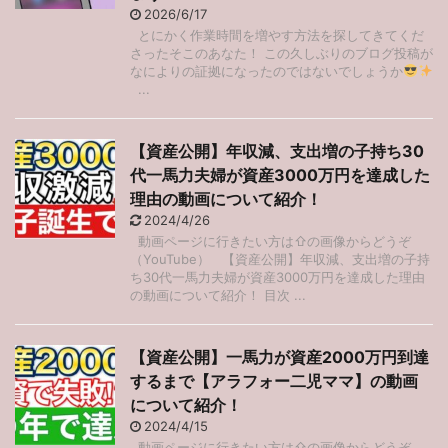
2026/6/17
とにかく作業時間を増やす方法を探してきてくだ
さったそこのあなた！ この久しぶりのブログ投稿が
なによりの証拠になったのではないでしょうか
...
【資産公開】年収減、支出増の子持ち30
代一馬力夫婦が資産3000万円を達成した
理由の動画について紹介！
2024/4/26
動画ページに行きたい方は⇧の画像からどうぞ
（YouTube） 【資産公開】年収減、支出増の子持
ち30代一馬力夫婦が資産3000万円を達成した理由
の動画について紹介！ 目次 ...
【資産公開】一馬力が資産2000万円到達
するまで【アラフォー二児ママ】の動画
について紹介！
2024/4/15
動画ページに行きたい方は⇧の画像からどうぞ