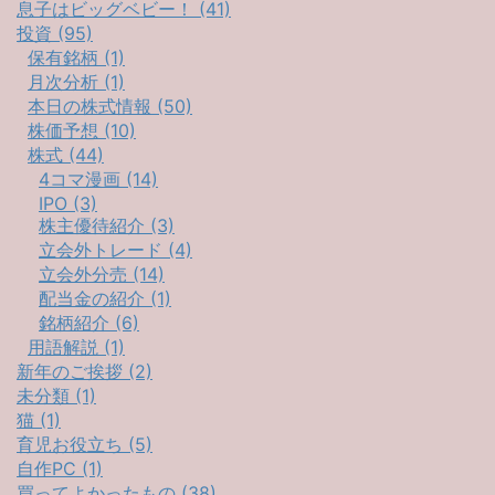
息子はビッグベビー！ (41)
投資 (95)
保有銘柄 (1)
月次分析 (1)
本日の株式情報 (50)
株価予想 (10)
株式 (44)
4コマ漫画 (14)
IPO (3)
株主優待紹介 (3)
立会外トレード (4)
立会外分売 (14)
配当金の紹介 (1)
銘柄紹介 (6)
用語解説 (1)
新年のご挨拶 (2)
未分類 (1)
猫 (1)
育児お役立ち (5)
自作PC (1)
買ってよかったもの (38)