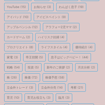
YouTube
(15)
お知らせ
(3)
わんぱく息子
(19)
アイパッド
(10)
アイビスペイント
(9)
アップルペンシル
(12)
アラフォー2児ママ
(2)
カードゲーム
(2)
ハイリスク妊婦
(4)
プロクリエイト
(8)
ライフスタイル
(4)
優待紹介
(4)
家電
(3)
帝王切開
(5)
息子はビッグベビー！
(44)
戦略
(54)
投資
(5)
新年のご挨拶
(2)
月次分析
(2)
株
(26)
株価
(72)
株価予想
(58)
立会外トレード
(3)
立会外分売
(14)
考察
(21)
育児
(10)
育児お役立ち
(3)
臨月
(3)