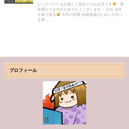
ビッグベビーを出産して初めてのお正月です
新
年明けてますがおめでとうございます！ 目次 去年
を振り返る
今年の目標 目標達成のためにやるべ
き事 ...
プロフィール