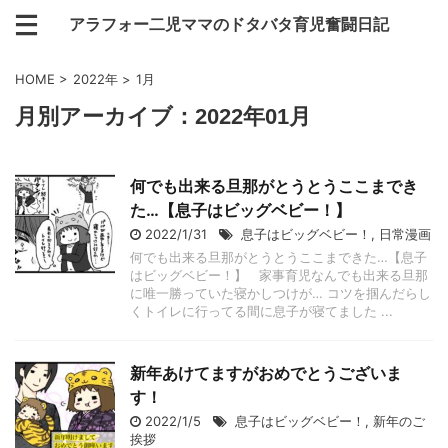
アラフォー二児ママのドタバタ育児奮闘日記
HOME
>
2022年
>
1月
月別アーカイブ：2022年01月
何でも出来る旦那がとうとうここまでき
た…【息子はビッグベビー！】
2022/1/31
息子はビッグベビー！
,
日常漫画
何でも出来る旦那がとうとうここまできた…【息子
はビッグベビー！】 家事育児なんでも出来る旦那
に唯一勝っていた寝かしつけが… コツを掴んだらし
くトイレに行ってる間に息子が寝てました ...
新年あけてますがおめでとうございま
す！
2022/1/5
息子はビッグベビー！
,
新年のご
挨拶