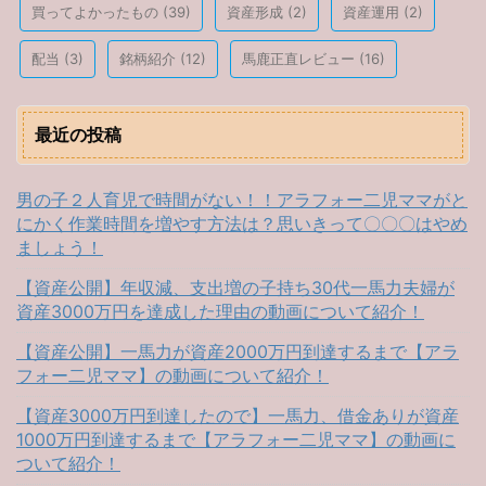
買ってよかったもの
(39)
資産形成
(2)
資産運用
(2)
配当
(3)
銘柄紹介
(12)
馬鹿正直レビュー
(16)
最近の投稿
男の子２人育児で時間がない！！アラフォー二児ママがと
にかく作業時間を増やす方法は？思いきって〇〇〇はやめ
ましょう！
【資産公開】年収減、支出増の子持ち30代一馬力夫婦が
資産3000万円を達成した理由の動画について紹介！
【資産公開】一馬力が資産2000万円到達するまで【アラ
フォー二児ママ】の動画について紹介！
【資産3000万円到達したので】一馬力、借金ありが資産
1000万円到達するまで【アラフォー二児ママ】の動画に
ついて紹介！