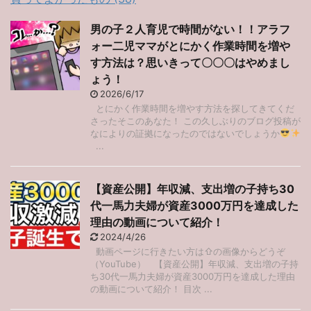
男の子２人育児で時間がない！！アラフ
ォー二児ママがとにかく作業時間を増や
す方法は？思いきって〇〇〇はやめまし
ょう！
2026/6/17
とにかく作業時間を増やす方法を探してきてくだ
さったそこのあなた！ この久しぶりのブログ投稿が
なによりの証拠になったのではないでしょうか
...
【資産公開】年収減、支出増の子持ち30
代一馬力夫婦が資産3000万円を達成した
理由の動画について紹介！
2024/4/26
動画ページに行きたい方は⇧の画像からどうぞ
（YouTube） 【資産公開】年収減、支出増の子持
ち30代一馬力夫婦が資産3000万円を達成した理由
の動画について紹介！ 目次 ...