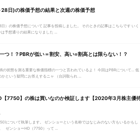
日～28日)の株価予想の結果と次週の株価予想
察
～28日）の株価予想について 記事を投稿しました。 そのときの記事はこちらです いく
予想通りの結果になりました ...
の一つ！？PBRが低い＝割安、高い=割高とは限らない！？
銘柄の状態を測る重要な株価指標の一つと言われているよ！ 今回はPBRについて… 低
かという疑問にお答えするニャ （台詞取られ ...
【7750】の株は買いなのか検証します【2020年3月株主優
介
750)について執筆します。 ゼンショーという名称ではなじみのない方もいるかもし
ゼンショーHD（7750）って ...