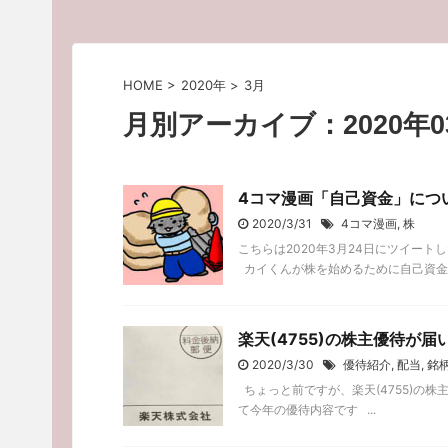
HOME
>
2020年
>
3月
月別アーカイブ：2020年0
4コマ漫画「自己資金」につい
2020/3/31
4コマ漫画
,
株
こちらは2020年3月24日にツイー
カイくんが株を始めるために自己資金を1
楽天(4755)の株主優待が
2020/3/30
優待紹介
,
配当
,
銘
ちょっと前ですが、楽天(4755)の株
て今年の優待内容です ...