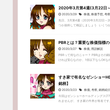
2020年3月第4週(3月22
2020/3/29
株価
,
株価予想
,
考
先日、3月第4週（2020年3月22日
つか抜粋して検証しましょう いくつかは
PBRとは？重要な株価指標
2020/3/27
株価
,
用語解説
PBRって何なのニャー？ PBRはその
ければ安心なのか、1倍以下ならOKなの
すき家で有名なゼンショーHD
銘柄】
2020/3/23
株価
,
考察
,
銘柄紹
今回はゼンショーホールディングス(7
れませんが、 すき家の牛丼が有名です。 