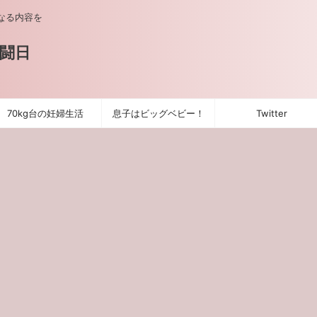
なる内容を
闘日
70kg台の妊婦生活
息子はビッグベビー！
Twitter