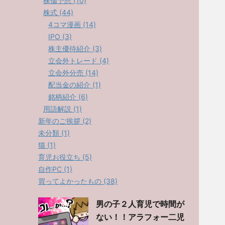
株価予想 (10)
株式 (44)
4コマ漫画 (14)
IPO (3)
株主優待紹介 (3)
立会外トレード (4)
立会外分売 (14)
配当金の紹介 (1)
銘柄紹介 (6)
用語解説 (1)
新年のご挨拶 (2)
未分類 (1)
猫 (1)
育児お役立ち (5)
自作PC (1)
買ってよかったもの (38)
男の子２人育児で時間が
ない！！アラフォー二児