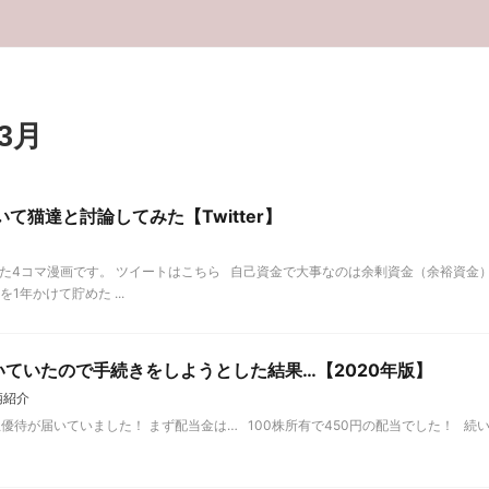
3月
て猫達と討論してみた【Twitter】
トした4コマ漫画です。 ツイートはこちら 自己資金で大事なのは余剰資金（余裕資金
年かけて貯めた ...
届いていたので手続きをしようとした結果…【2020年版】
柄紹介
主優待が届いていました！ まず配当金は… 100株所有で450円の配当でした！ 続