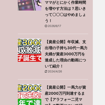
ママがとにかく作業時間
を増やす方法は？思いき
って〇〇〇はやめましょ
う！
2026/6/17
【資産公開】年収減、支
出増の子持ち30代一馬力
夫婦が資産3000万円を
達成した理由の動画につ
いて紹介！
2024/4/26
【資産公開】一馬力が資
産2000万円到達するま
で【アラフォー二児マ