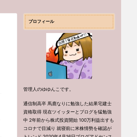
プロフィール
）
管理人のゆゆんこです。
通信制高卒 馬鹿なりに勉強した結果宅建士
資格取得 現在ツイッターとブログを猛勉強
い
中 2年前から株式投資開始 100万利益出すも
コロナで目減り 就寝前に米株情勢を確認が
トレンド 2020年4月16日ブログアドセンス