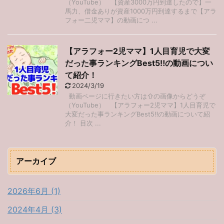
（YouTube） 【資産3000万円到達したので】一
馬力、借金ありが資産1000万円到達するまで【アラ
フォー二児ママ】の動画につ ...
【アラフォー2児ママ】1人目育児で大変
だった事ランキングBest5‼︎の動画につい
て紹介！
2024/3/19
動画ページに行きたい方は⇧の画像からどうぞ
（YouTube） 【アラフォー2児ママ】1人目育児で
大変だった事ランキングBest5‼︎の動画について紹
介！ 目次 ...
アーカイブ
2026年6月 (1)
2024年4月 (3)