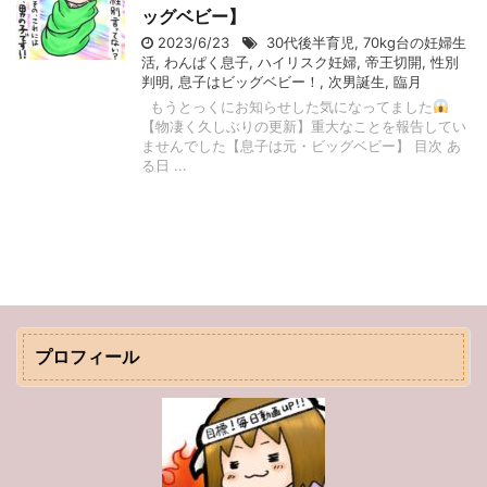
ッグベビー】
2023/6/23
30代後半育児
,
70kg台の妊婦生
活
,
わんぱく息子
,
ハイリスク妊婦
,
帝王切開
,
性別
判明
,
息子はビッグベビー！
,
次男誕生
,
臨月
もうとっくにお知らせした気になってました
【物凄く久しぶりの更新】重大なことを報告してい
ませんでした【息子は元・ビッグベビー】 目次 あ
る日 ...
プロフィール