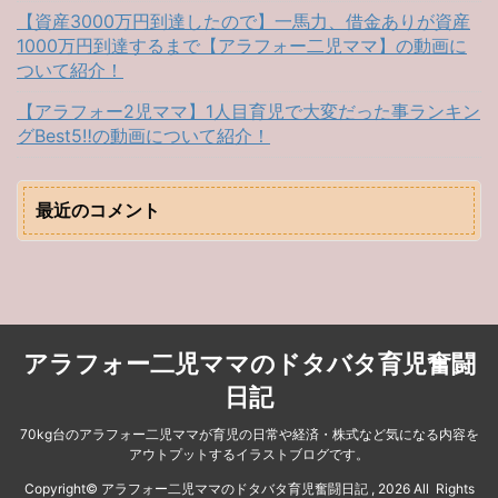
【資産3000万円到達したので】一馬力、借金ありが資産
1000万円到達するまで【アラフォー二児ママ】の動画に
ついて紹介！
【アラフォー2児ママ】1人目育児で大変だった事ランキン
グBest5‼︎の動画について紹介！
最近のコメント
アラフォー二児ママのドタバタ育児奮闘
日記
70kg台のアラフォー二児ママが育児の日常や経済・株式など気になる内容を
アウトプットするイラストブログです。
Copyright© アラフォー二児ママのドタバタ育児奮闘日記 , 2026 All Rights