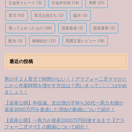
立会外トレード
(3)
立会外分売
(14)
考察
(21)
育児
(10)
育児お役立ち
(3)
臨月
(3)
買ってよかったもの
(39)
資産形成
(2)
資産運用
(2)
配当
(3)
銘柄紹介
(12)
馬鹿正直レビュー
(16)
最近の投稿
男の子２人育児で時間がない！！アラフォー二児ママがと
にかく作業時間を増やす方法は？思いきって〇〇〇はやめ
ましょう！
【資産公開】年収減、支出増の子持ち30代一馬力夫婦が
資産3000万円を達成した理由の動画について紹介！
【資産公開】一馬力が資産2000万円到達するまで【アラ
フォー二児ママ】の動画について紹介！