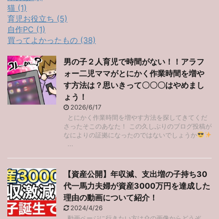
猫 (1)
育児お役立ち (5)
自作PC (1)
買ってよかったもの (38)
男の子２人育児で時間がない！！アラフ
ォー二児ママがとにかく作業時間を増や
す方法は？思いきって〇〇〇はやめまし
ょう！
2026/6/17
とにかく作業時間を増やす方法を探してきてくだ
さったそこのあなた！ この久しぶりのブログ投稿が
なによりの証拠になったのではないでしょうか
...
【資産公開】年収減、支出増の子持ち30
代一馬力夫婦が資産3000万円を達成した
理由の動画について紹介！
2024/4/26
動画ページに行きたい方は⇧の画像からどうぞ