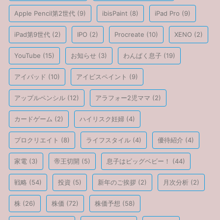
Apple Pencil第2世代
(9)
ibisPaint
(8)
iPad Pro
(9)
iPad第9世代
(2)
IPO
(2)
Procreate
(10)
XENO
(2)
YouTube
(15)
お知らせ
(3)
わんぱく息子
(19)
アイパッド
(10)
アイビスペイント
(9)
アップルペンシル
(12)
アラフォー2児ママ
(2)
カードゲーム
(2)
ハイリスク妊婦
(4)
プロクリエイト
(8)
ライフスタイル
(4)
優待紹介
(4)
家電
(3)
帝王切開
(5)
息子はビッグベビー！
(44)
戦略
(54)
投資
(5)
新年のご挨拶
(2)
月次分析
(2)
株
(26)
株価
(72)
株価予想
(58)