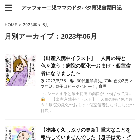
アラフォー二児ママのドタバタ育児奮闘日記
HOME
>
2023年
>
6月
月別アーカイブ：2023年06月
【出産入院中イラスト】一人目の時と
色々違う！病院の変化〜おまけ・個室信
者になりました〜
2023/6/26
30代後半育児
,
70kg台の2児マ
マ生活
,
息子はビッグベビー！
,
育児
クシャミすると帝王切開の傷口がつっぱって痛い
【出産入院中イラスト】一人目の時と色々違
う！病院の変化〜おまけ・個室信者になりました〜
目次 ...
【物凄く久しぶりの更新】重大なことを
報告していませんでした【息子は元・ビ