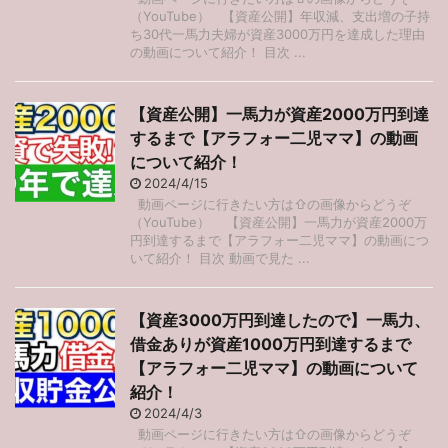
（YouTube） 【資産公開】年収減、支出増の子持
ち30代一馬力夫婦が資産3000万円を達成した理由
の動画について紹介！ 目次 ...
【資産公開】一馬力が資産2000万円到達
するまで【アラフォー二児ママ】の動画
について紹介！
2024/4/15
動画ページに行きたい方は⇧の画像からどうぞ
（YouTube） 【資産公開】一馬力が資産2000万
円到達するまで【アラフォー二児ママ】の動画につ
いて紹介！ 目次 動画で見た ...
【資産3000万円到達したので】一馬力、
借金ありが資産1000万円到達するまで
【アラフォー二児ママ】の動画について
紹介！
2024/4/3
動画ページに行きたい方は⇧の画像からどうぞ