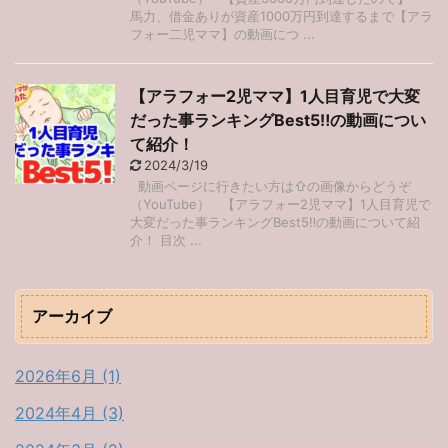
馬力、借金ありが資産1000万円到達するまで【アラ
フォー二児ママ】の動画につ ...
【アラフォー2児ママ】1人目育児で大変
だった事ランキングBest5‼︎の動画につい
て紹介！
2024/3/19
動画ページに行きたい方は⇧の画像からどうぞ
（YouTube） 【アラフォー2児ママ】1人目育児で
大変だった事ランキングBest5‼︎の動画について紹
介！ 目次 ...
アーカイブ
2026年6月 (1)
2024年4月 (3)