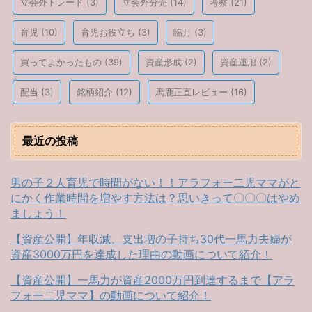
立会外トレード
(3)
立会外分売
(14)
考察
(21)
育児
(10)
育児お役立ち
(3)
臨月
(3)
買ってよかったもの
(39)
資産形成
(2)
資産運用
(2)
配当
(3)
銘柄紹介
(12)
馬鹿正直レビュー
(16)
最近の投稿
男の子２人育児で時間がない！！アラフォー二児ママがと
にかく作業時間を増やす方法は？思いきって〇〇〇はやめ
ましょう！
【資産公開】年収減、支出増の子持ち30代一馬力夫婦が
資産3000万円を達成した理由の動画について紹介！
【資産公開】一馬力が資産2000万円到達するまで【アラ
フォー二児ママ】の動画について紹介！