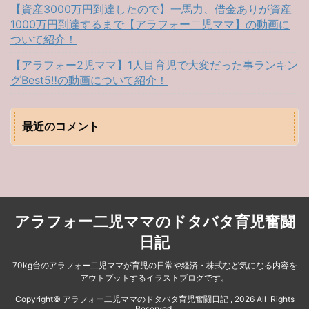
【資産3000万円到達したので】一馬力、借金ありが資産
1000万円到達するまで【アラフォー二児ママ】の動画に
ついて紹介！
【アラフォー2児ママ】1人目育児で大変だった事ランキン
グBest5‼︎の動画について紹介！
最近のコメント
アラフォー二児ママのドタバタ育児奮闘
日記
70kg台のアラフォー二児ママが育児の日常や経済・株式など気になる内容を
アウトプットするイラストブログです。
Copyright© アラフォー二児ママのドタバタ育児奮闘日記 , 2026 All Rights
Reserved.