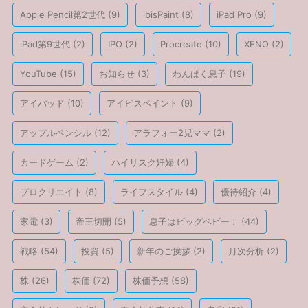
Apple Pencil第2世代
(9)
ibisPaint
(8)
iPad Pro
(9)
iPad第9世代
(2)
IPO
(2)
Procreate
(10)
XENO
(2)
YouTube
(15)
お知らせ
(3)
わんぱく息子
(19)
アイパッド
(10)
アイビスペイント
(9)
アップルペンシル
(12)
アラフォー2児ママ
(2)
カードゲーム
(2)
ハイリスク妊婦
(4)
プロクリエイト
(8)
ライフスタイル
(4)
優待紹介
(4)
家電
(3)
帝王切開
(5)
息子はビッグベビー！
(44)
戦略
(54)
投資
(5)
新年のご挨拶
(2)
月次分析
(2)
株
(26)
株価
(72)
株価予想
(58)