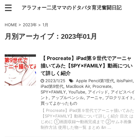
アラフォー二児ママのドタバタ育児奮闘日記
HOME
>
2023年
>
1月
月別アーカイブ：2023年01月
【 Procreate】iPad第９世代でアーニャ
描いてみた【SPY×FAMILY】動画につい
て詳しく紹介
2023/1/25
Apple Pencil第1世代
,
ibisPaint
,
iPad第9世代
,
MacBook Air
,
Procreate
,
SPY×FAMILY
,
YouTube
,
アイパッド
,
アイビスペイ
ント
,
アップルペンシル
,
アーニャ
,
プロクリエイト
,
買ってよかったもの
【 Procreate】iPad第９世代でアーニャ描いてみた
【SPY×FAMILY】動画について詳しく紹介 目次 は
じめに ①画面収録〜動画完成まで ②サムネ画像
制作方法 使用した物一覧 まとめ &n ...