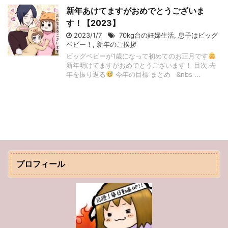
新年あけてますがおめでとうございま
す！【2023】
2023/1/7
70kg台の妊婦生活
,
息子はビッグ
ベビー！
,
新年のご挨拶
ビッグベビーが1歳になって初めてのお正月です
新年明けてますがおめでとうございます！ 目次 去
年を振り返る
今年の目標 まとめ &nbs ...
プロフィール