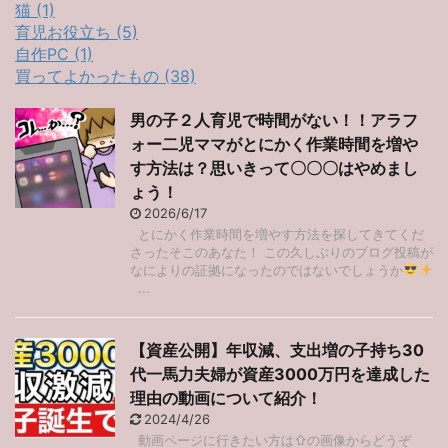
猫 (1)
育児お役立ち (5)
自作PC (1)
買ってよかったもの (38)
男の子２人育児で時間がない！！アラフ
ォー二児ママがとにかく作業時間を増や
す方法は？思いきって〇〇〇はやめまし
ょう！
2026/6/17
とにかく作業時間を増やす方法を探してきてくだ
さったそこのあなた！ この久しぶりのブログ投稿が
なによりの証拠になったのではないでしょうか
...
【資産公開】年収減、支出増の子持ち30
代一馬力夫婦が資産3000万円を達成した
理由の動画について紹介！
2024/4/26
動画ページに行きたい方は⇧の画像からどうぞ