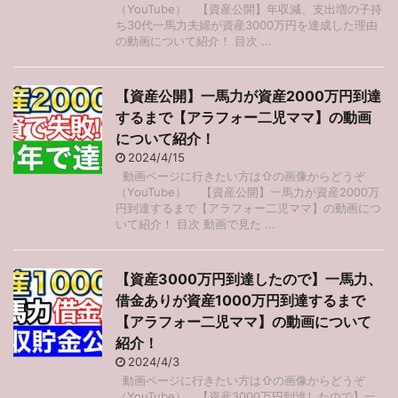
（YouTube） 【資産公開】年収減、支出増の子持
ち30代一馬力夫婦が資産3000万円を達成した理由
の動画について紹介！ 目次 ...
【資産公開】一馬力が資産2000万円到達
するまで【アラフォー二児ママ】の動画
について紹介！
2024/4/15
動画ページに行きたい方は⇧の画像からどうぞ
（YouTube） 【資産公開】一馬力が資産2000万
円到達するまで【アラフォー二児ママ】の動画につ
いて紹介！ 目次 動画で見た ...
【資産3000万円到達したので】一馬力、
借金ありが資産1000万円到達するまで
【アラフォー二児ママ】の動画について
紹介！
2024/4/3
動画ページに行きたい方は⇧の画像からどうぞ
（YouTube） 【資産3000万円到達したので】一