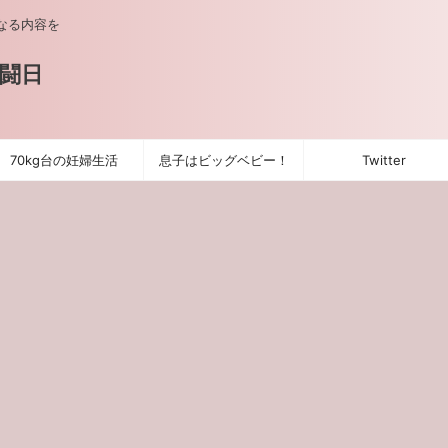
なる内容を
闘日
70kg台の妊婦生活
息子はビッグベビー！
Twitter