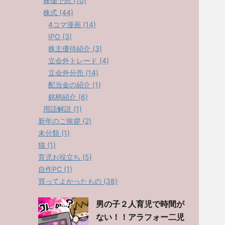
株価予想 (10)
株式 (44)
4コマ漫画 (14)
IPO (3)
株主優待紹介 (3)
立会外トレード (4)
立会外分売 (14)
配当金の紹介 (1)
銘柄紹介 (6)
用語解説 (1)
新年のご挨拶 (2)
未分類 (1)
猫 (1)
育児お役立ち (5)
自作PC (1)
買ってよかったもの (38)
男の子２人育児で時間が
ない！！アラフォー二児