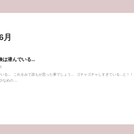
6月
険は潜んでいる…
！
でいる… これをみて誰もが思った事でしょう… ゴチャゴチャしすぎている…と！
めの ...