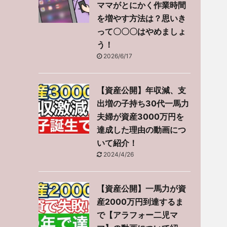
ママがとにかく作業時間
を増やす方法は？思いき
って〇〇〇はやめましょ
う！
2026/6/17
【資産公開】年収減、支
出増の子持ち30代一馬力
夫婦が資産3000万円を
達成した理由の動画につ
いて紹介！
2024/4/26
【資産公開】一馬力が資
産2000万円到達するま
で【アラフォー二児マ