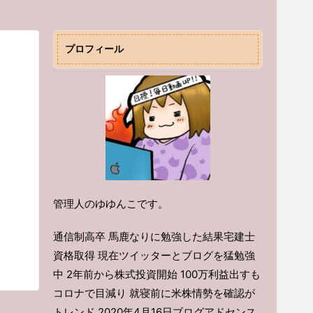
プロフィール
！
管理人のゆゆんこです。
通信制高卒 馬鹿なりに勉強した結果宅建士
資格取得 現在ツイッターとブログを猛勉強
中 2年前から株式投資開始 100万利益出すも
コロナで目減り 就寝前に米株情勢を確認が
トレンド 2020年4月16日ブログアドセンス