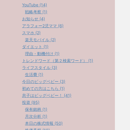
YouTube (14)
戦略考察 (1)
お知らせ (4)
アラフォー2児ママ (6)
スマホ (2)
楽天モバイル (2)
ダイエット (1)
理由・動機付け (1)
トレンドワード（第２検索ワード） (1)
ライフスタイル (3)
生活費 (1)
今日のビッグベビー (3)
初めての方はこちら (1)
息子はビッグベビー！ (41)
投資 (95)
保有銘柄 (1)
月次分析 (1)
本日の株式情報 (50)