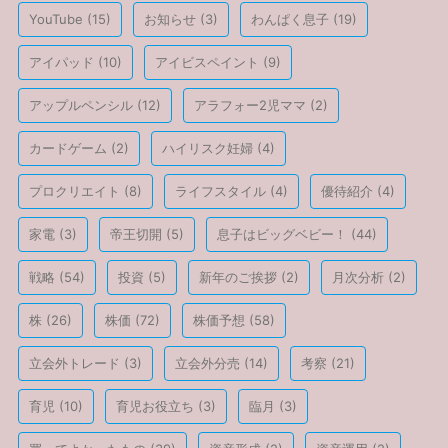
YouTube
(15)
お知らせ
(3)
わんぱく息子
(19)
アイパッド
(10)
アイビスペイント
(9)
アップルペンシル
(12)
アラフォー2児ママ
(2)
カードゲーム
(2)
ハイリスク妊婦
(4)
プロクリエイト
(8)
ライフスタイル
(4)
優待紹介
(4)
家電
(3)
帝王切開
(5)
息子はビッグベビー！
(44)
戦略
(54)
投資
(5)
新年のご挨拶
(2)
月次分析
(2)
株
(26)
株価
(72)
株価予想
(58)
立会外トレード
(3)
立会外分売
(14)
考察
(21)
育児
(10)
育児お役立ち
(3)
臨月
(3)