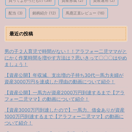
買ってよかったもの
(39)
資産形成
(2)
資産運用
(2)
配当
(3)
銘柄紹介
(12)
馬鹿正直レビュー
(16)
最近の投稿
男の子２人育児で時間がない！！アラフォー二児ママがと
にかく作業時間を増やす方法は？思いきって〇〇〇はやめ
ましょう！
【資産公開】年収減、支出増の子持ち30代一馬力夫婦が
資産3000万円を達成した理由の動画について紹介！
【資産公開】一馬力が資産2000万円到達するまで【アラ
フォー二児ママ】の動画について紹介！
【資産3000万円到達したので】一馬力、借金ありが資産
1000万円到達するまで【アラフォー二児ママ】の動画に
ついて紹介！