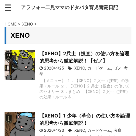
アラフォー二児ママのドタバタ育児奮闘日記
HOME
>
XENO
>
XENO
【XENO】2兵士（捜査）の使い方を論理
的思考から徹底解説！【ゼノ】
2020/4/25
XENO
,
カードゲーム
,
ゼノ
,
考
察
【メニュー】 １．【XENO】2 兵士（捜査）の効
果・ルール ２．【XENO】2 兵士（捜査）の使い方
のセオリー ３．まとめ 【XENO】2 兵士（捜査）
の効果・ルール & ...
【XENO】1 少年（革命）の使い方を論理
的思考から徹底解説！
2020/4/23
XENO
,
カードゲーム
,
考察