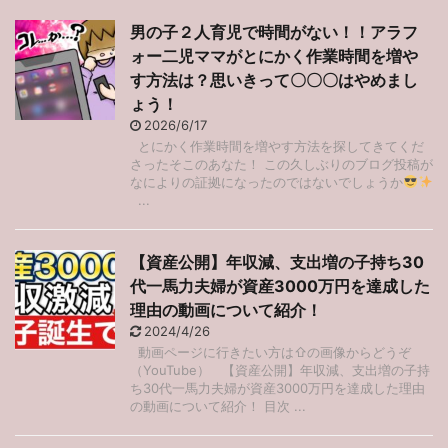
男の子２人育児で時間がない！！アラフ
ォー二児ママがとにかく作業時間を増や
す方法は？思いきって〇〇〇はやめまし
ょう！
2026/6/17
とにかく作業時間を増やす方法を探してきてくだ
さったそこのあなた！ この久しぶりのブログ投稿が
なによりの証拠になったのではないでしょうか
...
【資産公開】年収減、支出増の子持ち30
代一馬力夫婦が資産3000万円を達成した
理由の動画について紹介！
2024/4/26
動画ページに行きたい方は⇧の画像からどうぞ
（YouTube） 【資産公開】年収減、支出増の子持
ち30代一馬力夫婦が資産3000万円を達成した理由
の動画について紹介！ 目次 ...