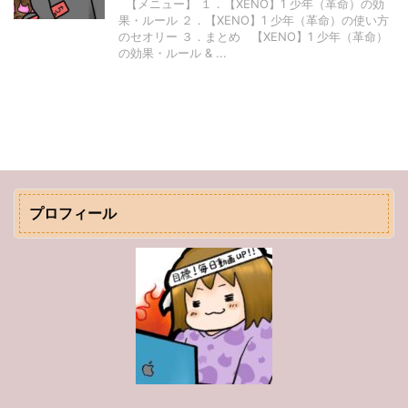
【メニュー】 １．【XENO】1 少年（革命）の効
果・ルール ２．【XENO】1 少年（革命）の使い方
のセオリー ３．まとめ 【XENO】1 少年（革命）
の効果・ルール & ...
プロフィール