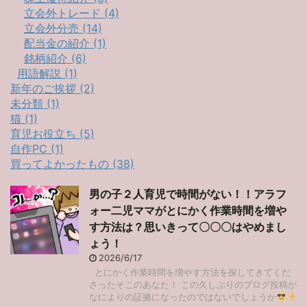
立会外トレード (4)
立会外分売 (14)
配当金の紹介 (1)
銘柄紹介 (6)
用語解説 (1)
新年のご挨拶 (2)
未分類 (1)
猫 (1)
育児お役立ち (5)
自作PC (1)
買ってよかったもの (38)
男の子２人育児で時間がない！！アラフ
ォー二児ママがとにかく作業時間を増や
す方法は？思いきって〇〇〇はやめまし
ょう！
2026/6/17
とにかく作業時間を増やす方法を探してきてくだ
さったそこのあなた！ この久しぶりのブログ投稿が
なによりの証拠になったのではないでしょうか