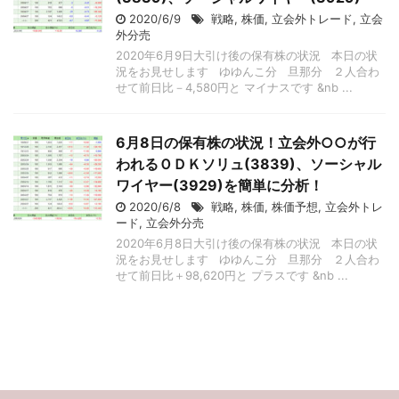
2020/6/9
戦略
,
株価
,
立会外トレード
,
立会
外分売
2020年6月9日大引け後の保有株の状況 本日の状
況をお見せします ゆゆんこ分 旦那分 ２人合わ
せて前日比－4,580円と マイナスです &nb ...
6月8日の保有株の状況！立会外○○が行
われるＯＤＫソリュ(3839)、ソーシャル
ワイヤー(3929)を簡単に分析！
2020/6/8
戦略
,
株価
,
株価予想
,
立会外トレ
ード
,
立会外分売
2020年6月8日大引け後の保有株の状況 本日の状
況をお見せします ゆゆんこ分 旦那分 ２人合わ
せて前日比＋98,620円と プラスです &nb ...