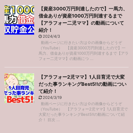
【資産3000万円到達したので】一馬力、
借金ありが資産1000万円到達するまで
【アラフォー二児ママ】の動画について
紹介！
2024/4/3
動画ページに行きたい方は⇧の画像からどうぞ
（YouTube） 【資産3000万円到達したので】一
馬力、借金ありが資産1000万円到達するまで【アラ
フォー二児ママ】の動画につ ...
【アラフォー2児ママ】1人目育児で大変
だった事ランキングBest5‼︎の動画につい
て紹介！
2024/3/19
動画ページに行きたい方は⇧の画像からどうぞ
（YouTube） 【アラフォー2児ママ】1人目育児で
大変だった事ランキングBest5‼︎の動画について紹
介！ 目次 ...