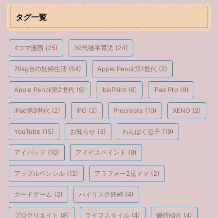
タグ一覧
4コマ漫画
(25)
30代後半育児
(24)
70kg台の妊婦生活
(54)
Apple Pencil第1世代
(2)
Apple Pencil第2世代
(9)
ibisPaint
(8)
iPad Pro
(9)
iPad第9世代
(2)
IPO
(2)
Procreate
(10)
XENO
(2)
YouTube
(15)
お知らせ
(3)
わんぱく息子
(19)
アイパッド
(10)
アイビスペイント
(9)
アップルペンシル
(12)
アラフォー2児ママ
(2)
カードゲーム
(2)
ハイリスク妊婦
(4)
プロクリエイト
(8)
ライフスタイル
(4)
優待紹介
(4)