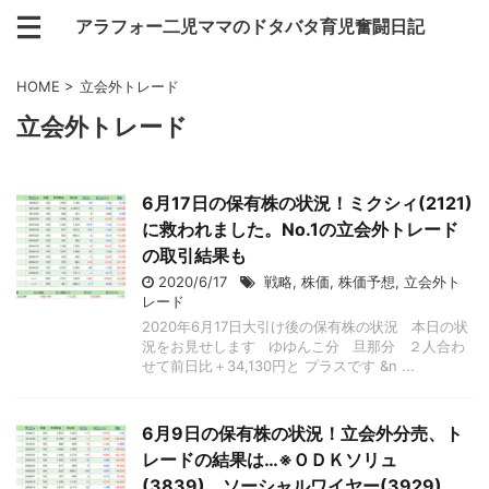
アラフォー二児ママのドタバタ育児奮闘日記
HOME
>
立会外トレード
立会外トレード
6月17日の保有株の状況！ミクシィ(2121)
に救われました。No.1の立会外トレード
の取引結果も
2020/6/17
戦略
,
株価
,
株価予想
,
立会外ト
レード
2020年6月17日大引け後の保有株の状況 本日の状
況をお見せします ゆゆんこ分 旦那分 ２人合わ
せて前日比＋34,130円と プラスです &n ...
6月9日の保有株の状況！立会外分売、ト
レードの結果は…※ＯＤＫソリュ
(3839)、ソーシャルワイヤー(3929)