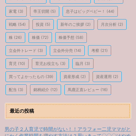
家電
(3)
帝王切開
(5)
息子はビッグベビー！
(44)
戦略
(54)
投資
(5)
新年のご挨拶
(2)
月次分析
(2)
株
(26)
株価
(72)
株価予想
(58)
立会外トレード
(3)
立会外分売
(14)
考察
(21)
育児
(10)
育児お役立ち
(3)
臨月
(3)
買ってよかったもの
(39)
資産形成
(2)
資産運用
(2)
配当
(3)
銘柄紹介
(12)
馬鹿正直レビュー
(16)
最近の投稿
男の子２人育児で時間がない！！アラフォー二児ママがと
にかく作業時間を増やす方法は？思いきって〇〇〇はやめ