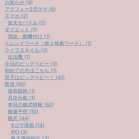
お知らせ (4)
アラフォー2児ママ (6)
スマホ (2)
楽天モバイル (2)
ダイエット (1)
理由・動機付け (1)
トレンドワード（第２検索ワード） (1)
ライフスタイル (3)
生活費 (1)
今日のビッグベビー (3)
初めての方はこちら (1)
息子はビッグベビー！ (41)
投資 (95)
保有銘柄 (1)
月次分析 (1)
本日の株式情報 (50)
株価予想 (10)
株式 (44)
4コマ漫画 (14)
IPO (3)
株主優待紹介 (3)