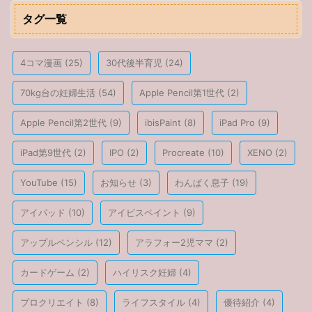
タグ一覧
4コマ漫画
(25)
30代後半育児
(24)
70kg台の妊婦生活
(54)
Apple Pencil第1世代
(2)
Apple Pencil第2世代
(9)
ibisPaint
(8)
iPad Pro
(9)
iPad第9世代
(2)
IPO
(2)
Procreate
(10)
XENO
(2)
YouTube
(15)
お知らせ
(3)
わんぱく息子
(19)
アイパッド
(10)
アイビスペイント
(9)
アップルペンシル
(12)
アラフォー2児ママ
(2)
カードゲーム
(2)
ハイリスク妊婦
(4)
プロクリエイト
(8)
ライフスタイル
(4)
優待紹介
(4)