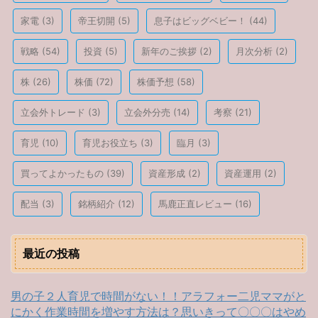
家電
(3)
帝王切開
(5)
息子はビッグベビー！
(44)
戦略
(54)
投資
(5)
新年のご挨拶
(2)
月次分析
(2)
株
(26)
株価
(72)
株価予想
(58)
立会外トレード
(3)
立会外分売
(14)
考察
(21)
育児
(10)
育児お役立ち
(3)
臨月
(3)
買ってよかったもの
(39)
資産形成
(2)
資産運用
(2)
配当
(3)
銘柄紹介
(12)
馬鹿正直レビュー
(16)
最近の投稿
男の子２人育児で時間がない！！アラフォー二児ママがと
にかく作業時間を増やす方法は？思いきって〇〇〇はやめ