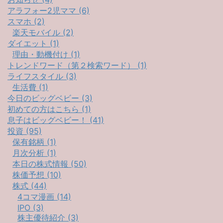
アラフォー2児ママ (6)
スマホ (2)
楽天モバイル (2)
ダイエット (1)
理由・動機付け (1)
トレンドワード（第２検索ワード） (1)
ライフスタイル (3)
生活費 (1)
今日のビッグベビー (3)
初めての方はこちら (1)
息子はビッグベビー！ (41)
投資 (95)
保有銘柄 (1)
月次分析 (1)
本日の株式情報 (50)
株価予想 (10)
株式 (44)
4コマ漫画 (14)
IPO (3)
株主優待紹介 (3)