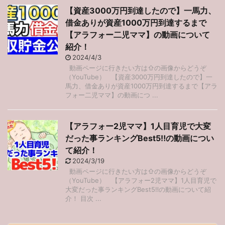
【資産3000万円到達したので】一馬力、
借金ありが資産1000万円到達するまで
【アラフォー二児ママ】の動画について
紹介！
2024/4/3
動画ページに行きたい方は⇧の画像からどうぞ
（YouTube） 【資産3000万円到達したので】一
馬力、借金ありが資産1000万円到達するまで【アラ
フォー二児ママ】の動画につ ...
【アラフォー2児ママ】1人目育児で大変
だった事ランキングBest5‼︎の動画につい
て紹介！
2024/3/19
動画ページに行きたい方は⇧の画像からどうぞ
（YouTube） 【アラフォー2児ママ】1人目育児で
大変だった事ランキングBest5‼︎の動画について紹
介！ 目次 ...