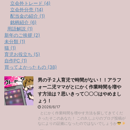
立会外トレード (4)
立会外分売 (14)
配当金の紹介 (1)
銘柄紹介 (6)
用語解説 (1)
新年のご挨拶 (2)
未分類 (1)
猫 (1)
育児お役立ち (5)
自作PC (1)
買ってよかったもの (38)
男の子２人育児で時間がない！！アラフ
ォー二児ママがとにかく作業時間を増や
す方法は？思いきって〇〇〇はやめまし
ょう！
2026/6/17
とにかく作業時間を増やす方法を探してきてくだ
さったそこのあなた！ この久しぶりのブログ投稿が
なによりの証拠になったのではないでしょうか
...