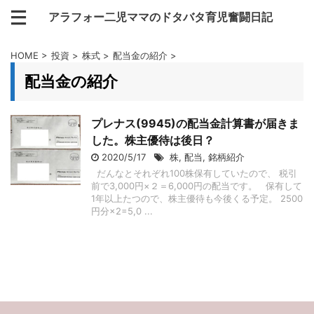
アラフォー二児ママのドタバタ育児奮闘日記
HOME
>
投資
>
株式
>
配当金の紹介
>
配当金の紹介
プレナス(9945)の配当金計算書が届きま
した。株主優待は後日？
2020/5/17
株
,
配当
,
銘柄紹介
だんなとそれぞれ100株保有していたので、 税引
前で3,000円×２＝6,000円の配当です。 保有して
1年以上たつので、株主優待も今後くる予定。 2500
円分×2=5,0 ...