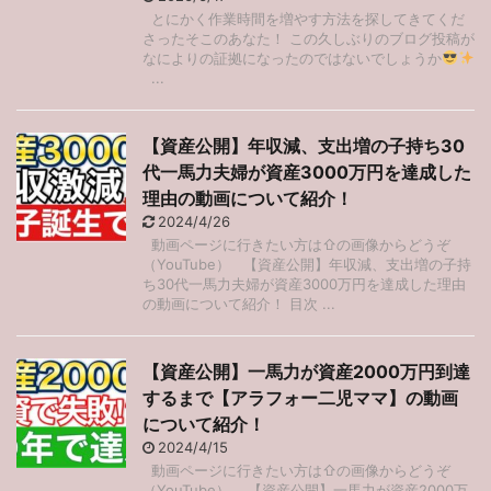
とにかく作業時間を増やす方法を探してきてくだ
さったそこのあなた！ この久しぶりのブログ投稿が
なによりの証拠になったのではないでしょうか
...
【資産公開】年収減、支出増の子持ち30
代一馬力夫婦が資産3000万円を達成した
理由の動画について紹介！
2024/4/26
動画ページに行きたい方は⇧の画像からどうぞ
（YouTube） 【資産公開】年収減、支出増の子持
ち30代一馬力夫婦が資産3000万円を達成した理由
の動画について紹介！ 目次 ...
【資産公開】一馬力が資産2000万円到達
するまで【アラフォー二児ママ】の動画
について紹介！
2024/4/15
動画ページに行きたい方は⇧の画像からどうぞ
（YouTube） 【資産公開】一馬力が資産2000万