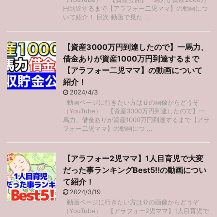
円到達するまで【アラフォー二児ママ】の動画につ
いて紹介！ 目次 動画で見た ...
【資産3000万円到達したので】一馬力、
借金ありが資産1000万円到達するまで
【アラフォー二児ママ】の動画について
紹介！
2024/4/3
動画ページに行きたい方は⇧の画像からどうぞ
（YouTube） 【資産3000万円到達したので】一
馬力、借金ありが資産1000万円到達するまで【アラ
フォー二児ママ】の動画につ ...
【アラフォー2児ママ】1人目育児で大変
だった事ランキングBest5‼︎の動画につい
て紹介！
2024/3/19
動画ページに行きたい方は⇧の画像からどうぞ
（YouTube） 【アラフォー2児ママ】1人目育児で