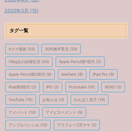
2020年3月 (15)
タグ一覧
4コマ漫画
(25)
30代後半育児
(24)
70kg台の妊婦生活
(54)
Apple Pencil第1世代
(2)
Apple Pencil第2世代
(9)
ibisPaint
(8)
iPad Pro
(9)
iPad第9世代
(2)
IPO
(2)
Procreate
(10)
XENO
(2)
YouTube
(15)
お知らせ
(3)
わんぱく息子
(19)
アイパッド
(10)
アイビスペイント
(9)
アップルペンシル
(12)
アラフォー2児ママ
(2)