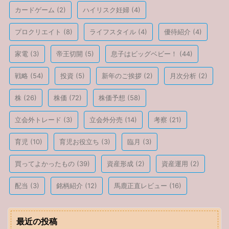
カードゲーム
(2)
ハイリスク妊婦
(4)
プロクリエイト
(8)
ライフスタイル
(4)
優待紹介
(4)
家電
(3)
帝王切開
(5)
息子はビッグベビー！
(44)
戦略
(54)
投資
(5)
新年のご挨拶
(2)
月次分析
(2)
株
(26)
株価
(72)
株価予想
(58)
立会外トレード
(3)
立会外分売
(14)
考察
(21)
育児
(10)
育児お役立ち
(3)
臨月
(3)
買ってよかったもの
(39)
資産形成
(2)
資産運用
(2)
配当
(3)
銘柄紹介
(12)
馬鹿正直レビュー
(16)
最近の投稿